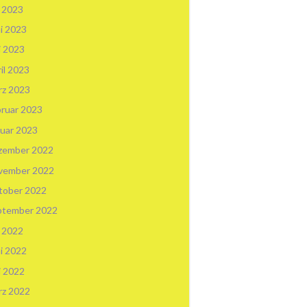
i 2023
i 2023
i 2023
il 2023
rz 2023
ruar 2023
uar 2023
zember 2022
vember 2022
tober 2022
ptember 2022
i 2022
i 2022
i 2022
rz 2022