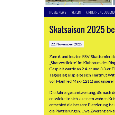
HOME/NEWS
VEREIN
KINDER- UND JUGEND
Skatsaison 2025 b
22. November 2025
Zum 6. und letzten RSV-Skatturnier d
„Skatverrückte“ im Klubraum des Rin
Gespielt wurde an 2 4-er und 3 3-er T
Tagessieg erspielte sich Hartmut Wi
vor Manfred Max (1211) und unserer e
Die Jahresgesamtwertung, die nach 
entwickelte sich zu einem wahren Krim
entschied die bessere Platzierung bei
die Platzierungen. Uwe Zwerenz erk