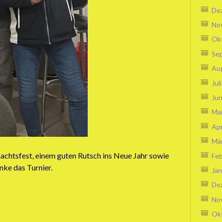
De
No
Ok
Se
Au
Jul
Jun
Ma
Apr
Mä
htsfest, einem guten Rutsch ins Neue Jahr sowie
Feb
nke das Turnier.
Jan
De
No
Ok