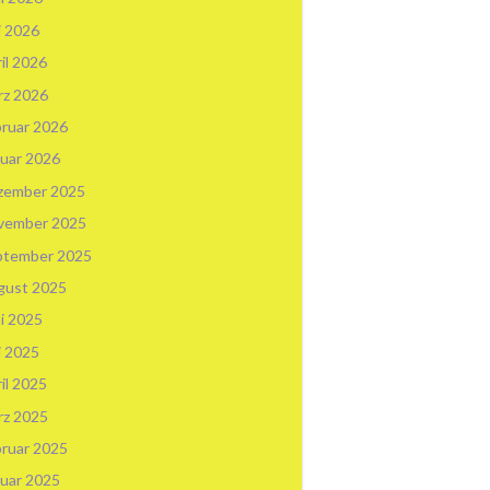
i 2026
il 2026
rz 2026
ruar 2026
uar 2026
zember 2025
vember 2025
ptember 2025
gust 2025
i 2025
i 2025
il 2025
rz 2025
ruar 2025
uar 2025