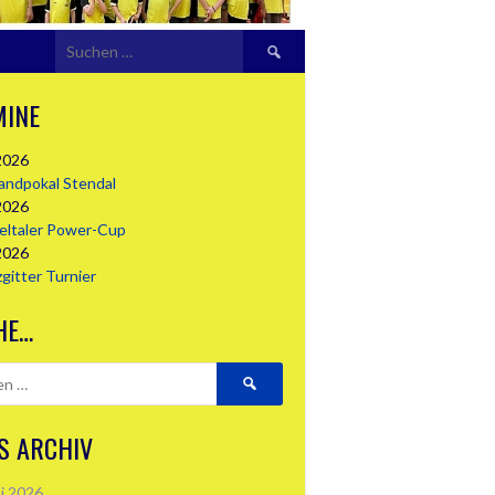
Suchen
nach:
MINE
2026
landpokal Stendal
2026
seltaler Power-Cup
2026
zgitter Turnier
HE…
Suchen
nach:
S ARCHIV
i 2026