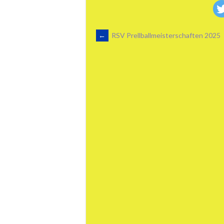
ARTIKEL-
←
RSV Prellballmeisterschaften 2025
NAVIGATION