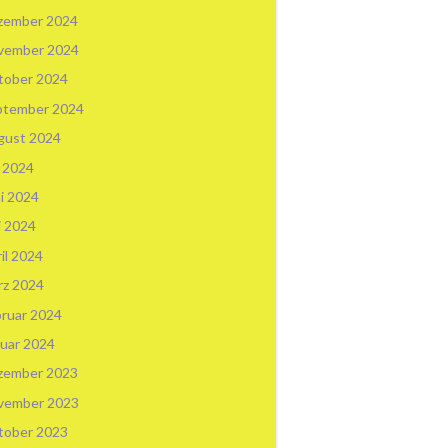
zember 2024
vember 2024
tober 2024
ptember 2024
gust 2024
i 2024
i 2024
i 2024
il 2024
rz 2024
ruar 2024
uar 2024
zember 2023
vember 2023
tober 2023