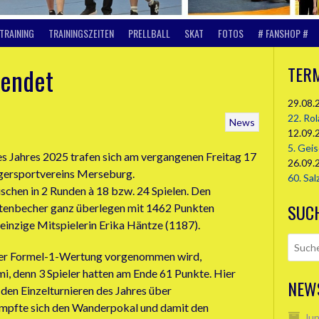
TRAINING
TRAININGSZEITEN
PRELLBALL
SKAT
FOTOS
# FANSHOP #
eendet
TER
29.08.
22. Ro
News
12.09.
5. Gei
es Jahres 2025 trafen sich am vergangenen Freitag 17
26.09.
gersportvereins Merseburg.
60. Sal
ischen in 2 Runden à 18 bzw. 24 Spielen. Den
SUC
ttenbecher ganz überlegen mit 1462 Punkten
inzige Mitspielerin Erika Häntze (1187).
der Formel-1-Wertung vorgenommen wird,
i, denn 3 Spieler hatten am Ende 61 Punkte. Hier
NEW
 den Einzelturnieren des Jahres über
ämpfte sich den Wanderpokal und damit den
Jun