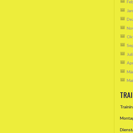
Feb
Jan
De
No
Ok
Se
Jul
Apr
Mä
Ma
TRAI
Traini
Montag
Dienst