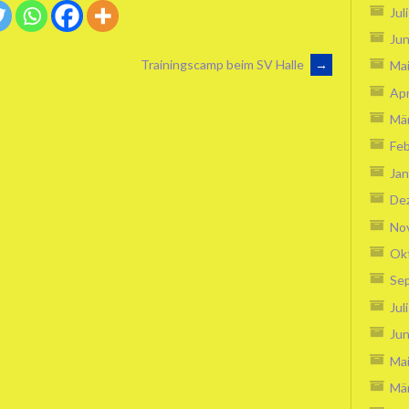
Jul
Jun
Trainingscamp beim SV Halle
→
Ma
Apr
Mä
Feb
Jan
De
No
Ok
Se
Jul
Jun
Ma
Mä