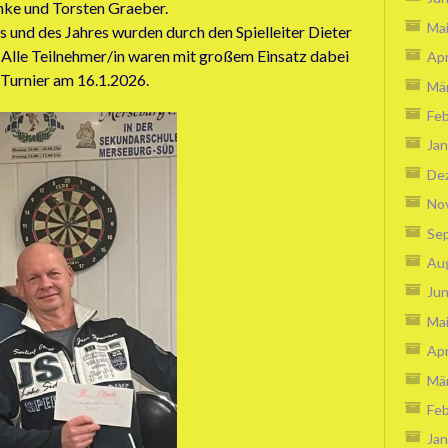
nke und Torsten Graeber.
Ma
es und des Jahres wurden durch den Spielleiter Dieter
. Alle Teilnehmer/in waren mit großem Einsatz dabei
Apr
 Turnier am 16.1.2026.
Mä
Feb
Jan
De
No
Se
Au
Jun
Ma
Apr
Mä
Feb
Jan