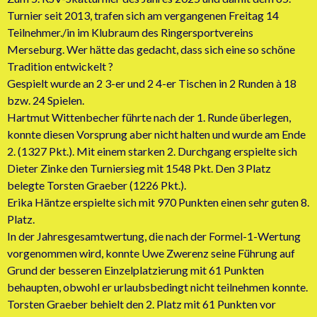
Turnier seit 2013, trafen sich am vergangenen Freitag 14
Teilnehmer./in im Klubraum des Ringersportvereins
Merseburg. Wer hätte das gedacht, dass sich eine so schöne
Tradition entwickelt ?
Gespielt wurde an 2 3-er und 2 4-er Tischen in 2 Runden à 18
bzw. 24 Spielen.
Hartmut Wittenbecher führte nach der 1. Runde überlegen,
konnte diesen Vorsprung aber nicht halten und wurde am Ende
2. (1327 Pkt.). Mit einem starken 2. Durchgang erspielte sich
Dieter Zinke den Turniersieg mit 1548 Pkt. Den 3 Platz
belegte Torsten Graeber (1226 Pkt.).
Erika Häntze erspielte sich mit 970 Punkten einen sehr guten 8.
Platz.
In der Jahresgesamtwertung, die nach der Formel-1-Wertung
vorgenommen wird, konnte Uwe Zwerenz seine Führung auf
Grund der besseren Einzelplatzierung mit 61 Punkten
behaupten, obwohl er urlaubsbedingt nicht teilnehmen konnte.
Torsten Graeber behielt den 2. Platz mit 61 Punkten vor