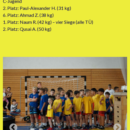
C-Jugend
2. Platz: Paul-Alexander H. (31 kg)
6. Platz: Ahmad Z. (38 kg)
1. Platz: Naum R. (42 kg) – vier Siege (alle TÜ)
2. Platz: Qusai A. (50 kg)