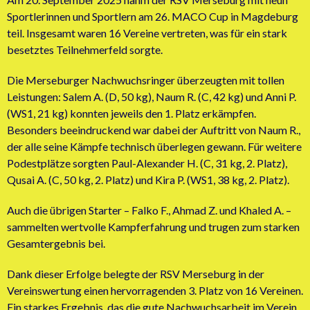
Sportlerinnen und Sportlern am 26. MACO Cup in Magdeburg
teil. Insgesamt waren 16 Vereine vertreten, was für ein stark
besetztes Teilnehmerfeld sorgte.
Die Merseburger Nachwuchsringer überzeugten mit tollen
Leistungen: Salem A. (D, 50 kg), Naum R. (C, 42 kg) und Anni P.
(WS1, 21 kg) konnten jeweils den 1. Platz erkämpfen.
Besonders beeindruckend war dabei der Auftritt von Naum R.,
der alle seine Kämpfe technisch überlegen gewann. Für weitere
Podestplätze sorgten Paul-Alexander H. (C, 31 kg, 2. Platz),
Qusai A. (C, 50 kg, 2. Platz) und Kira P. (WS1, 38 kg, 2. Platz).
Auch die übrigen Starter – Falko F., Ahmad Z. und Khaled A. –
sammelten wertvolle Kampferfahrung und trugen zum starken
Gesamtergebnis bei.
Dank dieser Erfolge belegte der RSV Merseburg in der
Vereinswertung einen hervorragenden 3. Platz von 16 Vereinen.
Ein starkes Ergebnis, das die gute Nachwuchsarbeit im Verein