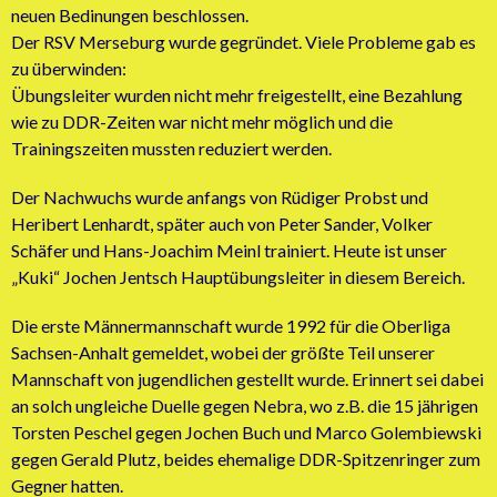
neuen Bedinungen beschlossen.
Der RSV Merseburg wurde gegründet. Viele Probleme gab es
zu überwinden:
Übungsleiter wurden nicht mehr freigestellt, eine Bezahlung
wie zu DDR-Zeiten war nicht mehr möglich und die
Trainingszeiten mussten reduziert werden.
Der Nachwuchs wurde anfangs von Rüdiger Probst und
Heribert Lenhardt, später auch von Peter Sander, Volker
Schäfer und Hans-Joachim Meinl trainiert. Heute ist unser
„Kuki“ Jochen Jentsch Hauptübungsleiter in diesem Bereich.
Die erste Männermannschaft wurde 1992 für die Oberliga
Sachsen-Anhalt gemeldet, wobei der größte Teil unserer
Mannschaft von jugendlichen gestellt wurde. Erinnert sei dabei
an solch ungleiche Duelle gegen Nebra, wo z.B. die 15 jährigen
Torsten Peschel gegen Jochen Buch und Marco Golembiewski
gegen Gerald Plutz, beides ehemalige DDR-Spitzenringer zum
Gegner hatten.