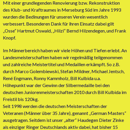
Mit einer grundlegenden Renovierung bzw. Rekonstruktion
des Klub- und Kraftraumes in Merseburg Süd im Jahre 1993
wurden die Bedinungen für unseren Verein wesentlich
verbessert. Besonderen Dank für ihren Einsatz dabei gilt
„Osse“ Hartmut Oswald, „Hilzi“ Bernd Hilzendegen, und Frank
Knopf.
Im Männerbereich haben wir viele Höhen und Tiefen erlebt. An
Landesmeisterschaften haben wir regelmäßig teilgenommen
und zahlreiche Meistertitel und Medaillen erkämpft. So z.B.
durch Marco Golembiewski, Stefan Mildner, Michael Jentsch,
René Engmann, Ronny Kammholz, Bill Kulbida u.a.
Höhepunkt war der Gewinn der Silbermedaille bei den
deutschen Juniorenmeisterschaften 2010 durch Bill Kulbida im
Freistil bis 120kg.
Seit 1998 werden die deutschen Meisterschaften der
Veteranen (Männer über 35 Jahre), genannt „German Masters“
ausgetragen. Seitdem ist unser „alter“ Haudegen Dieter Zinke
als einziger Ringer Deutschlands aktiv dabei, hat bisher 15