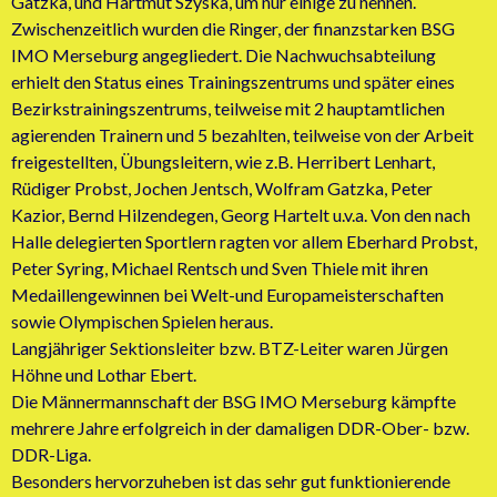
Gatzka, und Hartmut Szyska, um nur einige zu nennen.
Zwischenzeitlich wurden die Ringer, der finanzstarken BSG
IMO Merseburg angegliedert. Die Nachwuchsabteilung
erhielt den Status eines Trainingszentrums und später eines
Bezirkstrainingszentrums, teilweise mit 2 hauptamtlichen
agierenden Trainern und 5 bezahlten, teilweise von der Arbeit
freigestellten, Übungsleitern, wie z.B. Herribert Lenhart,
Rüdiger Probst, Jochen Jentsch, Wolfram Gatzka, Peter
Kazior, Bernd Hilzendegen, Georg Hartelt u.v.a. Von den nach
Halle delegierten Sportlern ragten vor allem Eberhard Probst,
Peter Syring, Michael Rentsch und Sven Thiele mit ihren
Medaillengewinnen bei Welt-und Europameisterschaften
sowie Olympischen Spielen heraus.
Langjähriger Sektionsleiter bzw. BTZ-Leiter waren Jürgen
Höhne und Lothar Ebert.
Die Männermannschaft der BSG IMO Merseburg kämpfte
mehrere Jahre erfolgreich in der damaligen DDR-Ober- bzw.
DDR-Liga.
Besonders hervorzuheben ist das sehr gut funktionierende