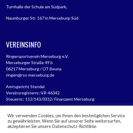
Turnhalle der Schule am Südpark,
Naumburger Str. 167 in Merseburg-Süd
VEREINSINFO
Ringersportverein Merseburg e.V.
Merseburger Straße 49 b
06217 Merseburg / OT Beuna
ringen@rsv-merseburg.de
Amtsgericht Stendal
Vereinsregisternr.:VR-46342
Steuernr.: 112/143/0332/ Finanzamt Merseburg
Wir verwenden Cookies, um Ihnen den bestmöglichen Service
zu gewährleisten. Wenn Sie auf unserer Seite weitersurfen,
akzeptieren Sie unsere Datenschutz-Richtlinie.
© 2026 RSV MERSEBURG