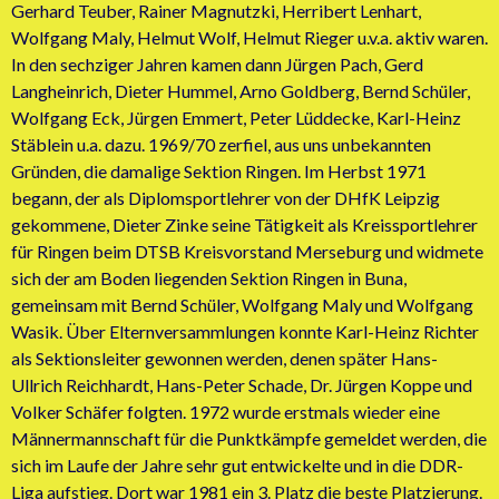
Gerhard Teuber, Rainer Magnutzki, Herribert Lenhart,
Wolfgang Maly, Helmut Wolf, Helmut Rieger u.v.a. aktiv waren.
In den sechziger Jahren kamen dann Jürgen Pach, Gerd
Langheinrich, Dieter Hummel, Arno Goldberg, Bernd Schüler,
Wolfgang Eck, Jürgen Emmert, Peter Lüddecke, Karl-Heinz
Stäblein u.a. dazu. 1969/70 zerfiel, aus uns unbekannten
Gründen, die damalige Sektion Ringen. Im Herbst 1971
begann, der als Diplomsportlehrer von der DHfK Leipzig
gekommene, Dieter Zinke seine Tätigkeit als Kreissportlehrer
für Ringen beim DTSB Kreisvorstand Merseburg und widmete
sich der am Boden liegenden Sektion Ringen in Buna,
gemeinsam mit Bernd Schüler, Wolfgang Maly und Wolfgang
Wasik. Über Elternversammlungen konnte Karl-Heinz Richter
als Sektionsleiter gewonnen werden, denen später Hans-
Ullrich Reichhardt, Hans-Peter Schade, Dr. Jürgen Koppe und
Volker Schäfer folgten. 1972 wurde erstmals wieder eine
Männermannschaft für die Punktkämpfe gemeldet werden, die
sich im Laufe der Jahre sehr gut entwickelte und in die DDR-
Liga aufstieg. Dort war 1981 ein 3. Platz die beste Platzierung.