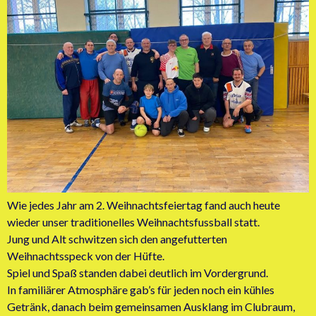
Wie jedes Jahr am 2. Weihnachtsfeiertag fand auch heute
wieder unser traditionelles Weihnachtsfussball statt.
Jung und Alt schwitzen sich den angefutterten
Weihnachtsspeck von der Hüfte.
Spiel und Spaß standen dabei deutlich im Vordergrund.
In familiärer Atmosphäre gab’s für jeden noch ein kühles
Getränk, danach beim gemeinsamen Ausklang im Clubraum,