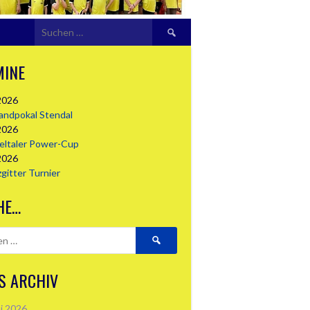
Suchen
nach:
MINE
2026
landpokal Stendal
2026
seltaler Power-Cup
2026
zgitter Turnier
HE…
Suchen
nach:
S ARCHIV
i 2026