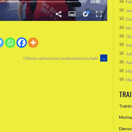
Feb
Jan
De
No
Ok
Se
Jul
Offene sächsische Landesmeisterschaft
→
Apr
Mä
Ma
TRAI
Traini
Montag
Dienst