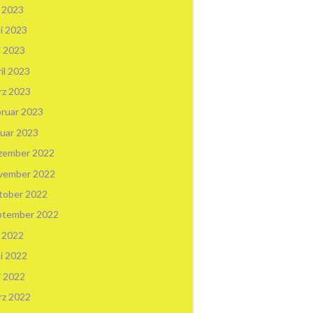
i 2023
i 2023
i 2023
il 2023
rz 2023
ruar 2023
uar 2023
zember 2022
vember 2022
tober 2022
ptember 2022
i 2022
i 2022
i 2022
rz 2022