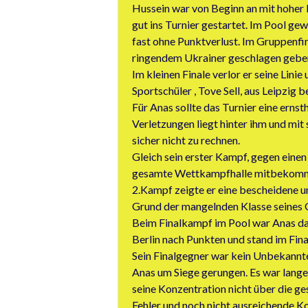
Hussein war von Beginn an mit hoher 
gut ins Turnier gestartet. Im Pool ge
fast ohne Punktverlust. Im Gruppenfi
ringendem Ukrainer geschlagen gebe
Im kleinen Finale verlor er seine Lin
Sportschüler , Tove Sell, aus Leipzig 
Für Anas sollte das Turnier eine ern
Verletzungen liegt hinter ihm und m
sicher nicht zu rechnen.
Gleich sein erster Kampf, gegen einen
gesamte Wettkampfhalle mitbekommen
2.Kampf zeigte er eine bescheidene u
Grund der mangelnden Klasse seines 
Beim Finalkampf im Pool war Anas da
Berlin nach Punkten und stand im Fina
Sein Finalgegner war kein Unbekannter
Anas um Siege gerungen. Es war lange
seine Konzentration nicht über die g
Fehler und noch nicht ausreichende Ko