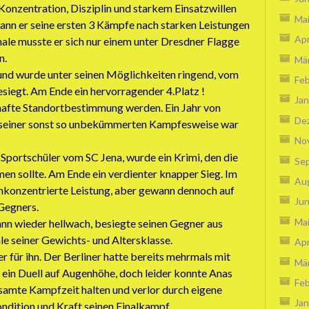
Konzentration, Disziplin und starkem Einsatzwillen
Ma
wann er seine ersten 3 Kämpfe nach starken Leistungen
Apr
nale musste er sich nur einem unter Dresdner Flagge
n.
Mä
ie und wurde unter seinen Möglichkeiten ringend, vom
Feb
besiegt. Am Ende ein hervorragender 4.Platz !
Jan
sthafte Standortbestimmung werden. Ein Jahr von
De
it seiner sonst so unbekümmerten Kampfesweise war
No
 Sportschüler vom SC Jena, wurde ein Krimi, den die
Se
 sollte. Am Ende ein verdienter knapper Sieg. Im
Au
nkonzentrierte Leistung, aber gewann dennoch auf
Jun
Gegners.
Ma
nn wieder hellwach, besiegte seinen Gegner aus
le seiner Gewichts- und Altersklasse.
Apr
 für ihn. Der Berliner hatte bereits mehrmals mit
Mä
 ein Duell auf Augenhöhe, doch leider konnte Anas
Feb
esamte Kampfzeit halten und verlor durch eigene
Jan
ndition und Kraft seinen Finalkampf.