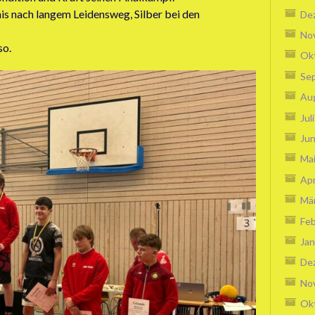
s nach langem Leidensweg, Silber bei den
De
No
so.
Ok
Se
Au
Jul
Jun
Ma
Apr
Mä
Feb
Jan
De
No
Ok