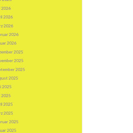
i 2026
il 2026
rz 2026
ruar 2026
uar 2026
zember 2025
vember 2025
ptember 2025
gust 2025
i 2025
i 2025
il 2025
rz 2025
ruar 2025
uar 2025