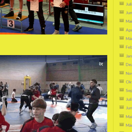
Jul
Jun
Ma
Apr
Mä
Feb
Jan
De
No
Ok
Se
Jul
Jun
Ma
Mä