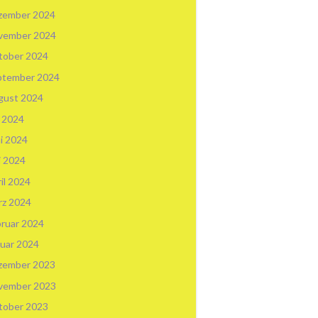
zember 2024
vember 2024
tober 2024
ptember 2024
gust 2024
i 2024
i 2024
i 2024
il 2024
rz 2024
ruar 2024
uar 2024
zember 2023
vember 2023
tober 2023