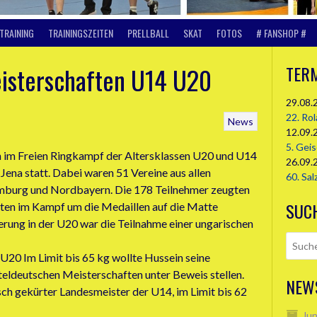
TRAINING
TRAININGSZEITEN
PRELLBALL
SKAT
FOTOS
# FANSHOP #
eisterschaften U14 U20
TER
29.08.
22. Ro
News
12.09.
5. Gei
 im Freien Ringkampf der Altersklassen U20 und U14
26.09.
na statt. Dabei waren 51 Vereine aus allen
60. Sal
mburg und Nordbayern. Die 178 Teilnehmer zeugten
SUC
esten im Kampf um die Medaillen auf die Matte
rung in der U20 war die Teilnahme einer ungarischen
r U20 Im Limit bis 65 kg wollte Hussein seine
teldeutschen Meisterschaften unter Beweis stellen.
NEW
isch gekürter Landesmeister der U14, im Limit bis 62
Jun