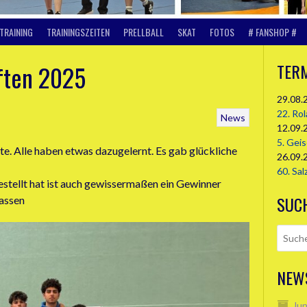
TRAINING
TRAININGSZEITEN
PRELLBALL
SKAT
FOTOS
# FANSHOP #
ften 2025
TER
29.08.
22. Ro
News
12.09.
5. Gei
te. Alle haben etwas dazugelernt. Es gab glückliche
26.09.
60. Sal
stellt hat ist auch gewissermaßen ein Gewinner
SUC
lassen
NEW
Jun