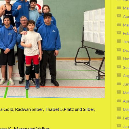
Ma
Apr
Mä
Feb
Jan
De
No
Se
Au
Jun
Ma
Apr
a Gold, Radwan Silber, Thabet 5.Platz und Silber,
Mä
Feb
Jan
ter K., Marco und Volker.