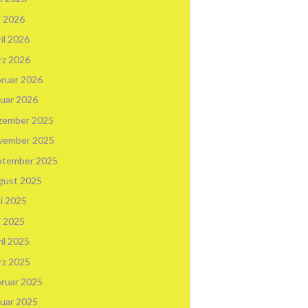
i 2026
il 2026
rz 2026
ruar 2026
uar 2026
zember 2025
vember 2025
ptember 2025
gust 2025
i 2025
i 2025
il 2025
rz 2025
ruar 2025
uar 2025