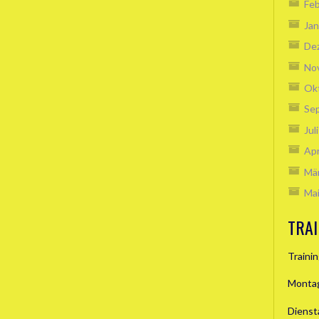
Feb
Jan
De
No
Ok
Se
Jul
Apr
Mä
Ma
TRAI
Traini
Montag
Dienst