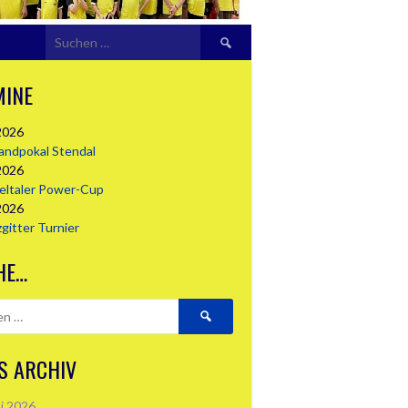
Suchen
nach:
MINE
2026
landpokal Stendal
2026
seltaler Power-Cup
2026
zgitter Turnier
HE…
Suchen
nach:
S ARCHIV
i 2026