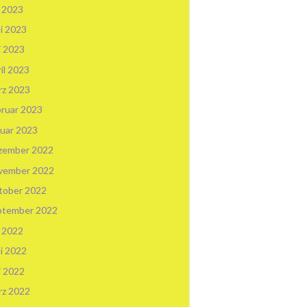
i 2023
i 2023
i 2023
il 2023
rz 2023
ruar 2023
uar 2023
zember 2022
vember 2022
tober 2022
ptember 2022
i 2022
i 2022
i 2022
rz 2022