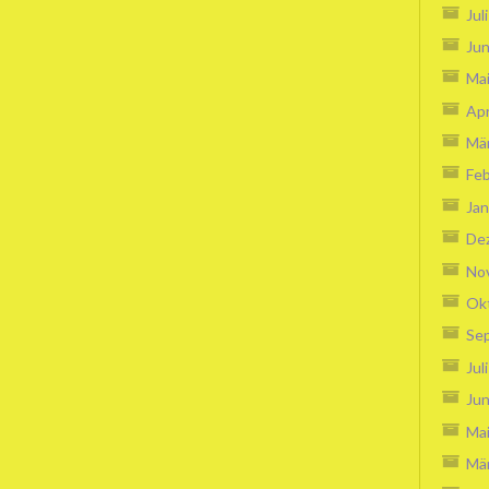
Jul
Jun
Ma
Apr
Mä
Feb
Jan
De
No
Ok
Se
Jul
Jun
Ma
Mä