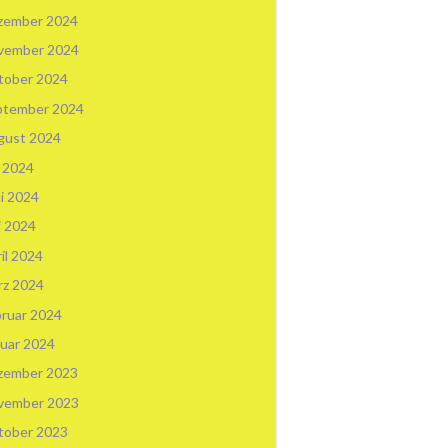
zember 2024
vember 2024
tober 2024
ptember 2024
gust 2024
i 2024
i 2024
i 2024
il 2024
rz 2024
ruar 2024
uar 2024
zember 2023
vember 2023
tober 2023