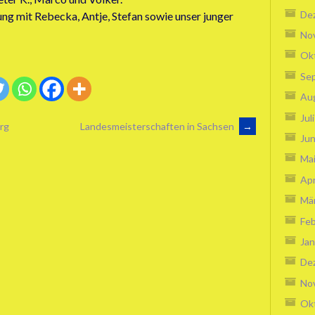
De
ng mit Rebecka, Antje, Stefan sowie unser junger
No
Ok
Se
Au
Jul
rg
Landesmeisterschaften in Sachsen
→
Jun
Ma
Apr
Mä
Feb
Jan
De
No
Ok